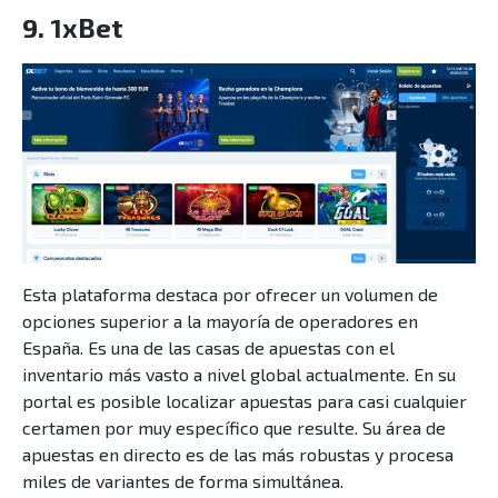
9. 1xBet
Esta plataforma destaca por ofrecer un volumen de
opciones superior a la mayoría de operadores en
España. Es una de las casas de apuestas con el
inventario más vasto a nivel global actualmente. En su
portal es posible localizar apuestas para casi cualquier
certamen por muy específico que resulte. Su área de
apuestas en directo es de las más robustas y procesa
miles de variantes de forma simultánea.