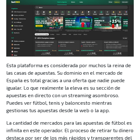
Esta plataforma es considerada por muchos la reina de
las casas de apuestas. Su dominio en el mercado de
España es total gracias a una oferta que nadie puede
igualar. Lo que realmente la eleva es su sección de
apuestas en directo con un streaming asombroso.
Puedes ver fútbol, tenis y baloncesto mientras
gestionas tus apuestas desde la web o la app.
La cantidad de mercados para las apuestas de fútbol es
infinita en este operador. El proceso de retirar tu dinero
destaca por ser de los más rápidos y transparentes del