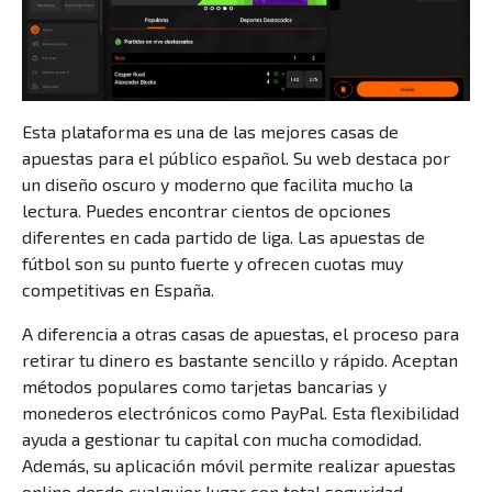
Esta plataforma es una de las mejores casas de
apuestas para el público español. Su web destaca por
un diseño oscuro y moderno que facilita mucho la
lectura. Puedes encontrar cientos de opciones
diferentes en cada partido de liga. Las apuestas de
fútbol son su punto fuerte y ofrecen cuotas muy
competitivas en España.
A diferencia a otras casas de apuestas, el proceso para
retirar tu dinero es bastante sencillo y rápido. Aceptan
métodos populares como tarjetas bancarias y
monederos electrónicos como PayPal. Esta flexibilidad
ayuda a gestionar tu capital con mucha comodidad.
Además, su aplicación móvil permite realizar apuestas
online desde cualquier lugar con total seguridad.