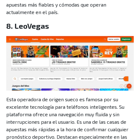
apuestas más fiables y cómodas que operan
actualmente en el país.
8. LeoVegas
Esta operadora de origen sueco es famosa por su
excelente tecnología para teléfonos inteligentes. Su
plataforma ofrece una navegación muy fluida y sin
interrupciones para el usuario. Es una de las casas de
apuestas más rápidas a la hora de confirmar cualquier
pronóstico deportivo. Destacan especialmente en las