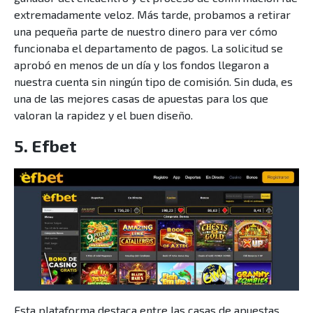
extremadamente veloz. Más tarde, probamos a retirar
una pequeña parte de nuestro dinero para ver cómo
funcionaba el departamento de pagos. La solicitud se
aprobó en menos de un día y los fondos llegaron a
nuestra cuenta sin ningún tipo de comisión. Sin duda, es
una de las mejores casas de apuestas para los que
valoran la rapidez y el buen diseño.
5. Efbet
Esta plataforma destaca entre las casas de apuestas