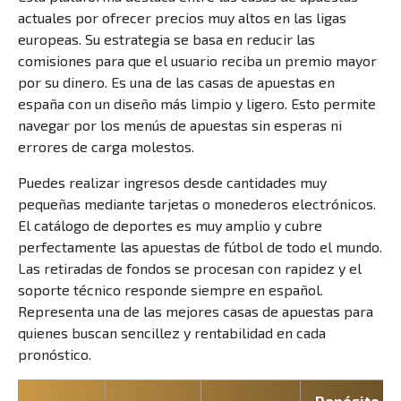
actuales por ofrecer precios muy altos en las ligas
europeas. Su estrategia se basa en reducir las
comisiones para que el usuario reciba un premio mayor
por su dinero. Es una de las casas de apuestas en
españa con un diseño más limpio y ligero. Esto permite
navegar por los menús de apuestas sin esperas ni
errores de carga molestos.
Puedes realizar ingresos desde cantidades muy
pequeñas mediante tarjetas o monederos electrónicos.
El catálogo de deportes es muy amplio y cubre
perfectamente las apuestas de fútbol de todo el mundo.
Las retiradas de fondos se procesan con rapidez y el
soporte técnico responde siempre en español.
Representa una de las mejores casas de apuestas para
quienes buscan sencillez y rentabilidad en cada
pronóstico.
Depósito