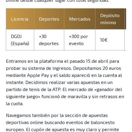
Depósito
Licencia
Deportes
Mercados
mínimo
m
DGOJ
+30
+300 por
10€
S
(España)
deportes
evento
Entramos en la plataforma el pasado 15 de abril para
probar su sistema de ingresos. Depositamos 20 euros
mediante Apple Pay y el saldo apareció en la cuenta al
instante. Decidimos realizar varias apuestas en un
partido de tenis de la ATP. El mercado de «ganador del
siguiente juego» funcionó de maravilla y sin retrasos en
la cuota.
Navegamos también por la sección de apuestas
deportivas online buscando eventos de baloncesto
europeo. El cupón de apuesta es muy claro y permite