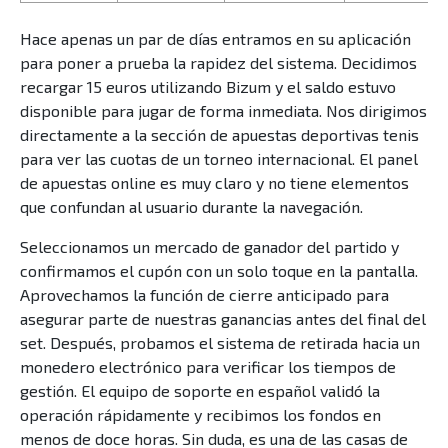
Hace apenas un par de días entramos en su aplicación
para poner a prueba la rapidez del sistema. Decidimos
recargar 15 euros utilizando Bizum y el saldo estuvo
disponible para jugar de forma inmediata. Nos dirigimos
directamente a la sección de apuestas deportivas tenis
para ver las cuotas de un torneo internacional. El panel
de apuestas online es muy claro y no tiene elementos
que confundan al usuario durante la navegación.
Seleccionamos un mercado de ganador del partido y
confirmamos el cupón con un solo toque en la pantalla.
Aprovechamos la función de cierre anticipado para
asegurar parte de nuestras ganancias antes del final del
set. Después, probamos el sistema de retirada hacia un
monedero electrónico para verificar los tiempos de
gestión. El equipo de soporte en español validó la
operación rápidamente y recibimos los fondos en
menos de doce horas. Sin duda, es una de las casas de