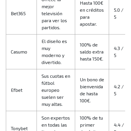
Hasta 100€
mejor
en créditos
5.0 /
Bet365
televisión
para
5
para ver los
apostar.
partidos.
El diseño es
100% de
muy
4.3 /
Casumo
saldo extra
moderno y
5
hasta 150€.
divertido.
Sus cuotas en
Un bono de
fútbol
bienvenida
4.2 /
Efbet
europeo
de hasta
5
suelen ser
100€.
muy altas.
Son expertos
100% de tu
en todas las
primer
4.4 /
Tonybet