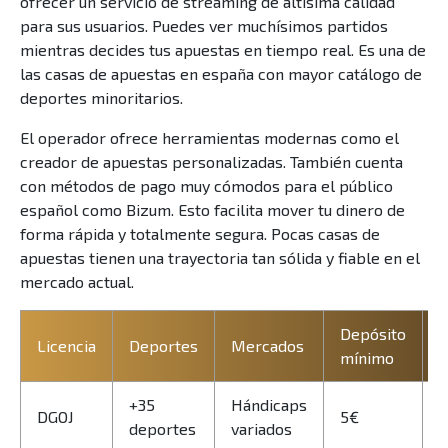
ofrecer un servicio de streaming de altísima calidad
para sus usuarios. Puedes ver muchísimos partidos
mientras decides tus apuestas en tiempo real. Es una de
las casas de apuestas en españa con mayor catálogo de
deportes minoritarios.
El operador ofrece herramientas modernas como el
creador de apuestas personalizadas. También cuenta
con métodos de pago muy cómodos para el público
español como Bizum. Esto facilita mover tu dinero de
forma rápida y totalmente segura. Pocas casas de
apuestas tienen una trayectoria tan sólida y fiable en el
mercado actual.
Depósito
Licencia
Deportes
Mercados
mínimo
m
+35
Hándicaps
DGOJ
5€
S
deportes
variados