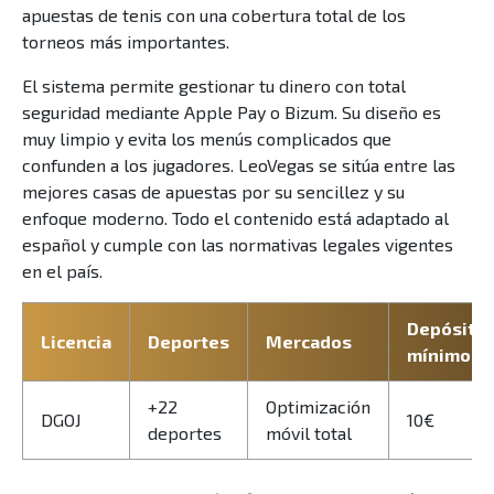
apuestas de tenis con una cobertura total de los
torneos más importantes.
El sistema permite gestionar tu dinero con total
seguridad mediante Apple Pay o Bizum. Su diseño es
muy limpio y evita los menús complicados que
confunden a los jugadores. LeoVegas se sitúa entre las
mejores casas de apuestas por su sencillez y su
enfoque moderno. Todo el contenido está adaptado al
español y cumple con las normativas legales vigentes
en el país.
Depósito
Licencia
Deportes
Mercados
mínimo
+22
Optimización
DGOJ
10€
deportes
móvil total