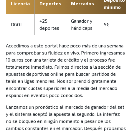
Licencia
Deportes
Mercados
mínimo
+25
Ganador y
DGOJ
5€
deportes
hándicaps
Accedimos a este portal hace poco más de una semana
para comprobar su fluidez en vivo. Primero ingresamos
10 euros con una tarjeta de crédito y el proceso fue
totalmente inmediato. Fuimos directos a la sección de
apuestas deportivas online para buscar partidos de
tenis en ligas menores. Nos sorprendió gratamente
encontrar cuotas superiores a la media del mercado
español en eventos poco conocidos.
Lanzamos un pronóstico al mercado de ganador del set
y el sistema aceptó la apuesta al segundo. La interfaz
no se bloqueó en ningún momento a pesar de los
cambios constantes en el marcador. Después probamos