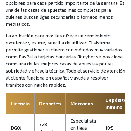
opciones para cada partido importante de la semana. Es
una de las casas de apuestas más completas para
quienes buscan ligas secundarias o torneos menos
mediáticos.
La aplicación para móviles ofrece un rendimiento
excelente y es muy sencilla de utilizar. El sistema
permite gestionar tu dinero con métodos muy variados
como PayPal o tarjetas bancarias. Tonybet se posiciona
como una de las mejores casas de apuestas por su
sobriedad y eficacia técnica. Todo el servicio de atención
al cliente funciona en español y ayuda a resolver
trámites con mucha rapidez.
Depósito
Licencia
Deportes
Mercados
mínimo
Especialista
+28
DGOJ
en ligas
10€