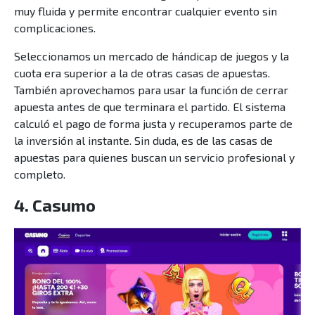
muy fluida y permite encontrar cualquier evento sin
complicaciones.
Seleccionamos un mercado de hándicap de juegos y la
cuota era superior a la de otras casas de apuestas.
También aprovechamos para usar la función de cerrar
apuesta antes de que terminara el partido. El sistema
calculó el pago de forma justa y recuperamos parte de
la inversión al instante. Sin duda, es de las casas de
apuestas para quienes buscan un servicio profesional y
completo.
4. Casumo