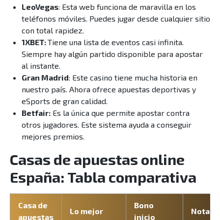
LeoVegas
: Esta web funciona de maravilla en los
teléfonos móviles. Puedes jugar desde cualquier sitio
con total rapidez.
1XBET:
Tiene una lista de eventos casi infinita.
Siempre hay algún partido disponible para apostar
al instante.
Gran Madrid
: Este casino tiene mucha historia en
nuestro país. Ahora ofrece apuestas deportivas y
eSports de gran calidad.
Betfair:
Es la única que permite apostar contra
otros jugadores. Este sistema ayuda a conseguir
mejores premios.
Casas de apuestas online
España: Tabla comparativa
Casa de
Bono
Lo mejor
Nota
apuestas
inicio